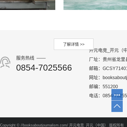
了解详情 >>
开元电竞_开元（
服务热线 ——
厂址：贵州省龙里
0854-
7025566
邮箱：GCSY71401
网址：booksaboutjo
邮编：551200
电话：0854-70255
Copyright © //booksaboutjournalism.com/ 开元电竞_开元（中国） 版权所有